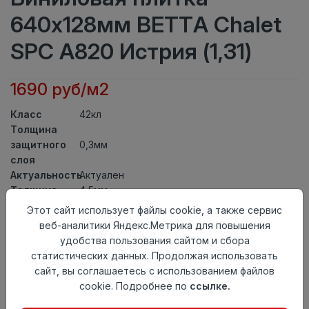
640x128мм BETTA Chalet
SPC A820 Истрия (1,31)
1690 руб/м2
Класс
42кл
Толщина
защитного
0,3мм
слоя
Актуальность
Актуален
Толщина
4,5мм
Размер
Этот сайт использует файлы cookie, а также сервис
640x128мм
доски
веб-аналитики Яндекс.Метрика для повышения
Теплый пол
до +27 градусов
удобства пользования сайтом и сбора
Способ
статистических данных. Продолжая использовать
Замковый метод
укладки
сайт, вы соглашаетесь с использованием файлов
Фаска
4V
cookie. Подробнее по
ссылке.
Страна
Китай