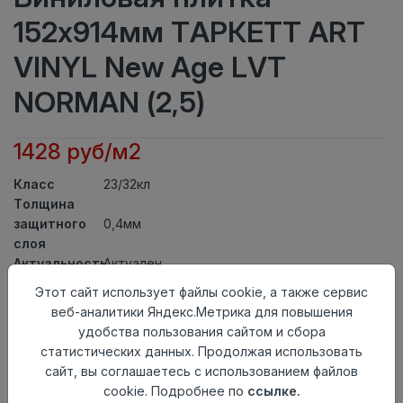
152x914мм ТАРКЕТТ ART
VINYL New Age LVT
NORMAN (2,5)
1428 руб/м2
Класс
23/32кл
Толщина
защитного
0,4мм
слоя
Актуальность
Актуален
Толщина
2,1мм
Этот сайт использует файлы cookie, а также сервис
Размер
веб-аналитики Яндекс.Метрика для повышения
152x914мм
доски
удобства пользования сайтом и сбора
Теплый пол
до +27 градусов
статистических данных. Продолжая использовать
Способ
сайт, вы соглашаетесь с использованием файлов
На клей
укладки
cookie. Подробнее по
ссылке.
Фаска
Без фаски