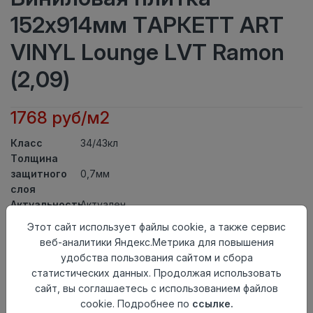
152x914мм ТАРКЕТТ ART
VINYL Lounge LVT Ramon
(2,09)
1768 руб/м2
Класс
34/43кл
Толщина
защитного
0,7мм
слоя
Актуальность
Актуален
Толщина
3мм
Этот сайт использует файлы cookie, а также сервис
Размер
веб-аналитики Яндекс.Метрика для повышения
152x914мм
доски
удобства пользования сайтом и сбора
Теплый пол
до +27 градусов
статистических данных. Продолжая использовать
Способ
сайт, вы соглашаетесь с использованием файлов
На клей
укладки
cookie. Подробнее по
ссылке.
Фаска
4-х сторонняя фаска