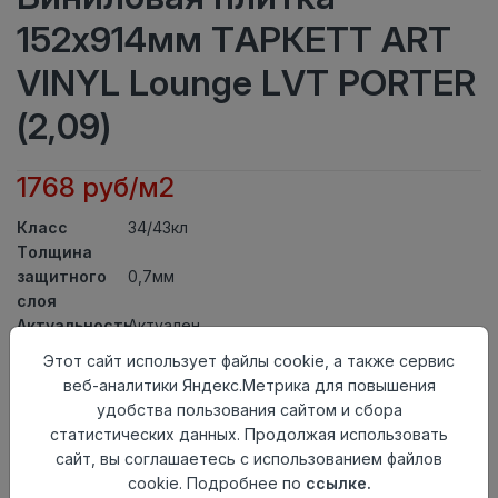
152x914мм ТАРКЕТТ ART
VINYL Lounge LVT PORTER
(2,09)
1768 руб/м2
Класс
34/43кл
Толщина
защитного
0,7мм
слоя
Актуальность
Актуален
Толщина
3мм
Этот сайт использует файлы cookie, а также сервис
Размер
веб-аналитики Яндекс.Метрика для повышения
152x914мм
доски
удобства пользования сайтом и сбора
Теплый пол
до +27 градусов
статистических данных. Продолжая использовать
Способ
сайт, вы соглашаетесь с использованием файлов
На клей
укладки
cookie. Подробнее по
ссылке.
Фаска
4-х сторонняя фаска