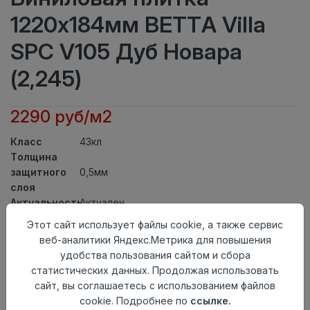
1220х184мм BETTA Villa
SPC V105 Дуб Новара
(2,245)
2290 руб/м2
Класс
43кл
Толщина
защитного
0,5мм
слоя
Актуальность
Актуален
Толщина
4,5мм
Этот сайт использует файлы cookie, а также сервис
Размер
веб-аналитики Яндекс.Метрика для повышения
1220х184мм
доски
удобства пользования сайтом и сбора
Теплый пол
до +27 градусов
статистических данных. Продолжая использовать
Способ
сайт, вы соглашаетесь с использованием файлов
Замковый метод
укладки
cookie. Подробнее по
ссылке.
Фаска
4V