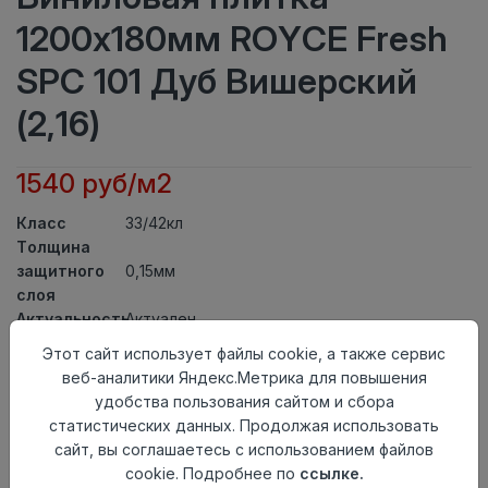
1200x180мм ROYCE Fresh
SPC 101 Дуб Вишерский
(2,16)
1540 руб/м2
Класс
33/42кл
Толщина
защитного
0,15мм
слоя
Актуальность
Актуален
Толщина
3,5мм
Этот сайт использует файлы cookie, а также сервис
Размер
веб-аналитики Яндекс.Метрика для повышения
1200x180мм
доски
удобства пользования сайтом и сбора
Теплый пол
до +27 градусов
статистических данных. Продолжая использовать
Способ
сайт, вы соглашаетесь с использованием файлов
Замковый метод
укладки
cookie. Подробнее по
ссылке.
Фаска
Без фаски