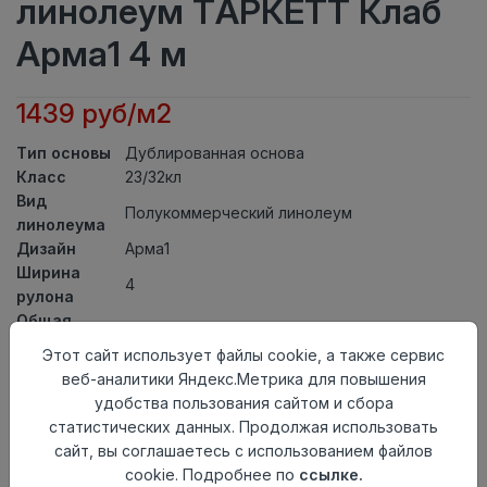
линолеум ТАРКЕТТ Клаб
Арма1 4 м
1439 руб/м2
Тип основы
Дублированная основа
Класс
23/32кл
Вид
Полукоммерческий линолеум
линолеума
Дизайн
Арма1
Ширина
4
рулона
Общая
3,7мм
толщина
Этот сайт использует файлы cookie, а также сервис
Толщина
веб-аналитики Яндекс.Метрика для повышения
защитного
0,50мм
удобства пользования сайтом и сбора
слоя
статистических данных. Продолжая использовать
Актуальность
Актуален
сайт, вы соглашаетесь с использованием файлов
Страна
cookie. Подробнее по
ссылке.
Россия