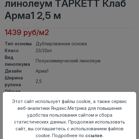
линолеум ТАРКЕТТ Клаб
Арма1 2,5 м
1439 руб/м2
Тип основы
Дублированная основа
Класс
23/32кл
Вид
Полукоммерческий линолеум
линолеума
Дизайн
Арма1
Ширина
2,5
рулона
Общая
3,7мм
толщина
Этот сайт использует файлы cookie, а также сервис
Толщина
веб-аналитики Яндекс.Метрика для повышения
защитного
0,50мм
удобства пользования сайтом и сбора
слоя
статистических данных. Продолжая использовать
Актуальность
Актуален
сайт, вы соглашаетесь с использованием файлов
Страна
cookie. Подробнее по
ссылке.
Россия