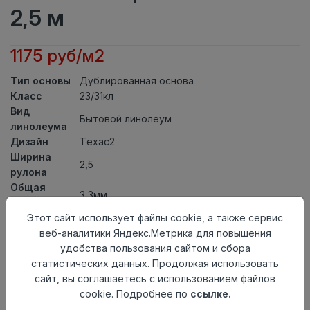
2,5 м
1175 руб/м2
Тип основы
Дублированная основа
Класс
23/31кл
Вид
Бытовой линолеум
линолеума
Дизайн
Техас2
Ширина
2,5
рулона
Общая
3,3мм
толщина
Этот сайт использует файлы cookie, а также сервис
Толщина
веб-аналитики Яндекс.Метрика для повышения
защитного
0,30мм
удобства пользования сайтом и сбора
слоя
статистических данных. Продолжая использовать
Актуальность
Актуален
сайт, вы соглашаетесь с использованием файлов
Страна
Россия
cookie. Подробнее по
ссылке.
происхождения