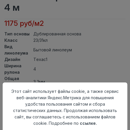
4 м
1175 руб/м2
Тип основы
Дублированная основа
Класс
23/31кл
Вид
Бытовой линолеум
линолеума
Дизайн
Техас1
Ширина
4
рулона
Общая
3,3мм
толщина
Этот сайт использует файлы cookie, а также сервис
Толщина
веб-аналитики Яндекс.Метрика для повышения
защитного
0,30мм
удобства пользования сайтом и сбора
слоя
статистических данных. Продолжая использовать
Актуальность
Актуален
сайт, вы соглашаетесь с использованием файлов
Страна
Россия
cookie. Подробнее по
ссылке.
происхождения