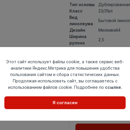
Тип основы
Дублированная
Класс
23/31кл
Вид
Бытовой линол
линолеума
Дизайн
Милкивэй4
Ширина
2,5
рулона
Общая
3,3мм
толщина
Этот сайт использует файлы cookie, а также сервис веб-
Толщина
аналитики Яндекс.Метрика для повышения удобства
защитного
0,30мм
пользования сайтом и сбора статистических данных.
слоя
Продолжая использовать сайт, вы соглашаетесь с
Актуальность
Снят с произв
использованием файлов cookie. Подробнее по
ссылке.
Страна
Россия
происхождения
Я согласен
Осталось
22.1 пог. м