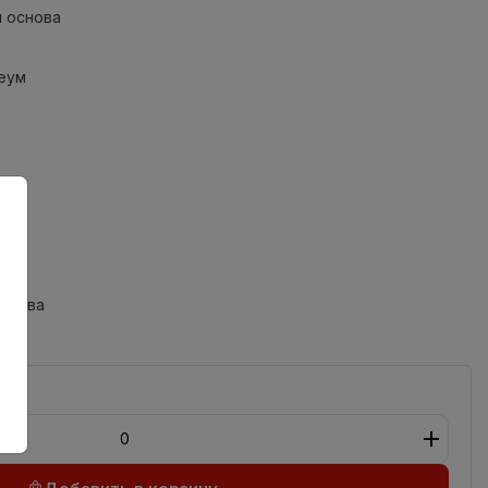
 основа
еум
одства