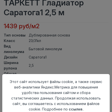
ТАРКЕТТ Гладиатор
Саратога1 2,5 м
1439 руб/м2
Тип основы
Дублированная основа
Класс
23/31кл
Вид
Бытовой линолеум
линолеума
Дизайн
Саратога1
Ширина
2,5
рулона
Общая
4,5мм
толщина
Этот сайт использует файлы cookie, а также сервис
Толщина
веб-аналитики Яндекс.Метрика для повышения
защитного
0,35мм
удобства пользования сайтом и сбора
слоя
статистических данных. Продолжая использовать
Актуальность
Актуален
сайт, вы соглашаетесь с использованием файлов
Страна
cookie. Подробнее по
ссылке.
Россия