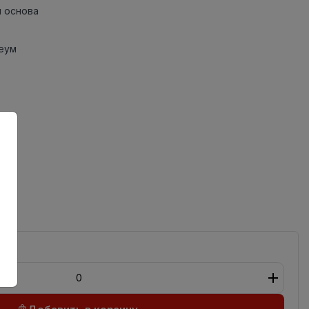
 основа
еум