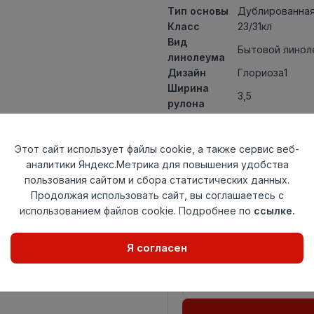
Тип основы
Дублированная
Класс
23/31кл
Вид
Бытовой линол
линолеума
Дизайн
Глориоза1
Ширина
3,5
рулона
Общая
4,5мм
толщина
Этот сайт использует файлы cookie, а также сервис веб-
Толщина
аналитики Яндекс.Метрика для повышения удобства
защитного
0,35мм
пользования сайтом и сбора статистических данных.
слоя
Продолжая использовать сайт, вы соглашаетесь с
Актуальность
Актуален
использованием файлов cookie. Подробнее по
ссылке.
Страна
Россия
происхождения
Я согласен
Осталось
4.95 пог. м