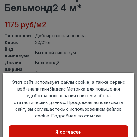
Бельмонд2 4 м*
1175 руб/м2
Тип основы
Дублированная основа
Класс
23/31кл
Вид
Бытовой линолеум
линолеума
Дизайн
Бельмонд2
Ширина
4
рулона
Этот сайт использует файлы cookie, а также сервис
Общая
3,3мм
веб-аналитики Яндекс.Метрика для повышения
толщина
удобства пользования сайтом и сбора
Толщина
статистических данных. Продолжая использовать
защитного
0,30мм
сайт, вы соглашаетесь с использованием файлов
слоя
cookie. Подробнее по
ссылке.
Актуальность
Снят с производства
Страна
Россия
происхождения
Я согласен