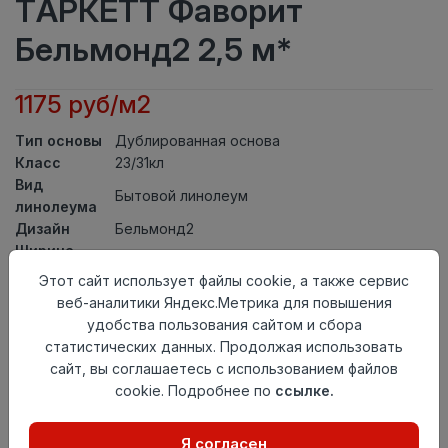
ТАРКЕТТ Фаворит
Бельмонд2 2,5 м*
1175 руб/м2
Тип основы
Дублированная основа
Класс
23/31кл
Вид
Бытовой линолеум
линолеума
Дизайн
Бельмонд2
Ширина
2,5
рулона
Этот сайт использует файлы cookie, а также сервис
Общая
веб-аналитики Яндекс.Метрика для повышения
3,3мм
толщина
удобства пользования сайтом и сбора
Толщина
статистических данных. Продолжая использовать
защитного
0,30мм
сайт, вы соглашаетесь с использованием файлов
слоя
cookie. Подробнее по
ссылке.
Актуальность
Снят с производства
Страна
Россия
Я согласен