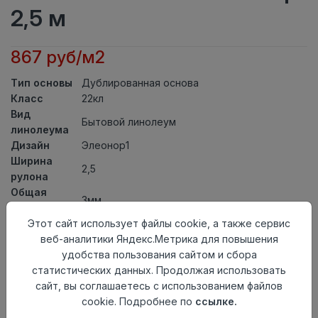
2,5 м
867 руб/м2
Тип основы
Дублированная основа
Класс
22кл
Вид
Бытовой линолеум
линолеума
Дизайн
Элеонор1
Ширина
2,5
рулона
Общая
3мм
толщина
Этот сайт использует файлы cookie, а также сервис
Толщина
веб-аналитики Яндекс.Метрика для повышения
защитного
0,20мм
удобства пользования сайтом и сбора
слоя
статистических данных. Продолжая использовать
Актуальность
Актуален
сайт, вы соглашаетесь с использованием файлов
Страна
Россия
cookie. Подробнее по
ссылке.
происхождения