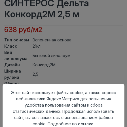
СИНТЕРОС Дельта
Конкорд2М 2,5 м
638 руб/м2
Тип основы
Вспененная основа
Класс
21кл
Вид
Бытовой линолеум
линолеума
Дизайн
Конкорд2М
Ширина
2,5
рулона
Общая
2,5мм
толщина
Этот сайт использует файлы cookie, а также сервис
Толщина
веб-аналитики Яндекс.Метрика для повышения
защитного
0,20мм
удобства пользования сайтом и сбора
слоя
статистических данных. Продолжая использовать
Актуальность
Актуален
сайт, вы соглашаетесь с использованием файлов
Страна
cookie. Подробнее по
ссылке.
Россия