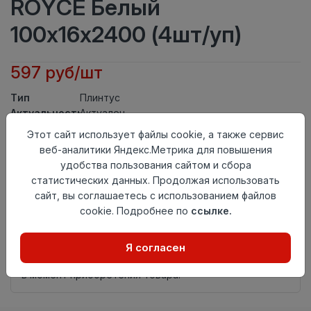
ROYCE Белый
100x16x2400 (4шт/уп)
597 руб/шт
Тип
Плинтус
Актуальность
Актуален
Материал
МДФ
Этот сайт использует файлы cookie, а также сервис
Страна
веб-аналитики Яндекс.Метрика для повышения
Россия
происхождения
удобства пользования сайтом и сбора
статистических данных. Продолжая использовать
Осталось
54 шт
сайт, вы соглашаетесь с использованием файлов
Добавить в корзину
cookie. Подробнее по
ссылке.
Внимание! Внешний вид товара может отличаться от
Я согласен
представленного на настоящем сайте. Проверяйте
наличие необходимых характеристик и комплектации
в момент приобретения товара.