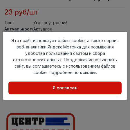
23 руб/шт
Тип
Угол внутренний
Актуальность
Актуален
Материал
ПВХ
Этот сайт использует файлы cookie, а также сервис
Осталось
126 шт
веб-аналитики Яндекс.Метрика для повышения
удобства пользования сайтом и сбора
Добавить в корзину
статистических данных. Продолжая использовать
сайт, вы соглашаетесь с использованием файлов
Внимание! Внешний вид товара может отличаться от
представленного на настоящем сайте. Проверяйте
cookie. Подробнее по
ссылке.
наличие необходимых характеристик и комплектации
в момент приобретения товара.
Я согласен