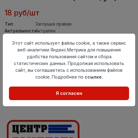
18 руб/шт
Тип
Заглушка правая
Актуальность
Актуален
Материал
ПВХ
Этот сайт использует файлы cookie, а также сервис
Осталось
107 шт
веб-аналитики Яндекс.Метрика для повышения
удобства пользования сайтом и сбора
Добавить в корзину
статистических данных. Продолжая использовать
сайт, вы соглашаетесь с использованием файлов
Внимание! Внешний вид товара может отличаться от
представленного на настоящем сайте. Проверяйте
cookie. Подробнее по
ссылке.
наличие необходимых характеристик и комплектации
в момент приобретения товара.
Я согласен