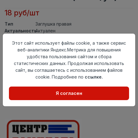
18 руб/шт
Тип
Заглушка правая
Актуальность
Актуален
Материал
ПВХ
Этот сайт использует файлы cookie, а также сервис
Осталось
212 шт
веб-аналитики Яндекс.Метрика для повышения
удобства пользования сайтом и сбора
Добавить в корзину
статистических данных. Продолжая использовать
сайт, вы соглашаетесь с использованием файлов
Внимание! Внешний вид товара может отличаться от
представленного на настоящем сайте. Проверяйте
cookie. Подробнее по
ссылке.
наличие необходимых характеристик и комплектации
в момент приобретения товара.
Я согласен