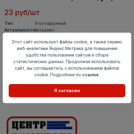
23 руб/шт
Тип
Угол наружный
Актуальность
Актуален
Материал
ПВХ
Этот сайт использует файлы cookie, а также сервис
Осталось
35 шт
веб-аналитики Яндекс.Метрика для повышения
удобства пользования сайтом и сбора
Добавить в корзину
статистических данных. Продолжая использовать
сайт, вы соглашаетесь с использованием файлов
Внимание! Внешний вид товара может отличаться от
представленного на настоящем сайте. Проверяйте
cookie. Подробнее по
ссылке.
наличие необходимых характеристик и комплектации
в момент приобретения товара.
Я согласен