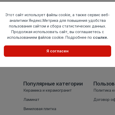
Тип
Заглушка левая
Актуальность
Актуален
Этот сайт использует файлы cookie, а также сервис веб-
Материал
ПВХ
аналитики Яндекс.Метрика для повышения удобства
пользования сайтом и сбора статистических данных.
Осталось
9 шт
Продолжая использовать сайт, вы соглашаетесь с
использованием файлов cookie. Подробнее по
ссылке.
Внимание! Внешний вид т
настоящем сайте. Провер
Я согласен
комплектации в момент п
Популярные категории
Пользо
Керамика и керамогранит
Политика 
Ламинат
Договор о
Виниловая плитка