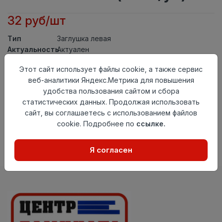
32 руб/шт
Тип
Заглушка левая
Актуальность
Актуален
Материал
ПВХ
Этот сайт использует файлы cookie, а также сервис
Осталось
37 шт
веб-аналитики Яндекс.Метрика для повышения
удобства пользования сайтом и сбора
Добавить в корзину
статистических данных. Продолжая использовать
сайт, вы соглашаетесь с использованием файлов
Внимание! Внешний вид товара может отличаться от
представленного на настоящем сайте. Проверяйте
cookie. Подробнее по
ссылке.
наличие необходимых характеристик и комплектации
в момент приобретения товара.
Я согласен