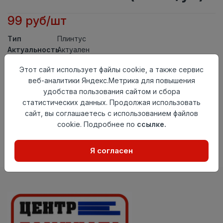
99 руб/шт
Тип
Плинтус
Актуальность
Актуален
Материал
ПВХ
Этот сайт использует файлы cookie, а также сервис
Осталось
40 шт
веб-аналитики Яндекс.Метрика для повышения
удобства пользования сайтом и сбора
Добавить в корзину
статистических данных. Продолжая использовать
сайт, вы соглашаетесь с использованием файлов
Внимание! Внешний вид товара может отличаться от
представленного на настоящем сайте. Проверяйте
cookie. Подробнее по
ссылке.
наличие необходимых характеристик и комплектации
в момент приобретения товара.
Я согласен