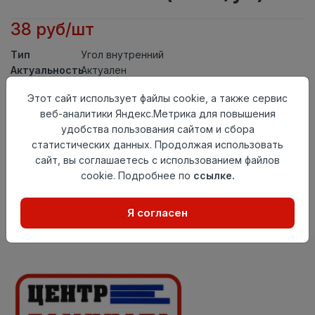
38 руб/шт
Тип
Угол внутренний
Актуальность
Актуален
Материал
ПВХ
Этот сайт использует файлы cookie, а также сервис
Осталось
65 шт
веб-аналитики Яндекс.Метрика для повышения
удобства пользования сайтом и сбора
Добавить в корзину
статистических данных. Продолжая использовать
сайт, вы соглашаетесь с использованием файлов
Внимание! Внешний вид товара может отличаться от
представленного на настоящем сайте. Проверяйте
cookie. Подробнее по
ссылке.
наличие необходимых характеристик и комплектации
в момент приобретения товара.
Я согласен