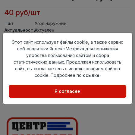
40 руб/шт
Тип
Угол наружный
Актуальность
Актуален
Материал
ПВХ
Этот сайт использует файлы cookie, а также сервис
Осталось
202 шт
веб-аналитики Яндекс.Метрика для повышения
удобства пользования сайтом и сбора
Добавить в корзину
статистических данных. Продолжая использовать
сайт, вы соглашаетесь с использованием файлов
Внимание! Внешний вид товара может отличаться от
представленного на настоящем сайте. Проверяйте
cookie. Подробнее по
ссылке.
наличие необходимых характеристик и комплектации
в момент приобретения товара.
Я согласен