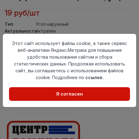
19 руб/шт
Тип
Угол наружный
Актуальность
Актуален
Материал
ПВХ
Этот сайт использует файлы cookie, а также сервис
Осталось
37 шт
веб-аналитики Яндекс.Метрика для повышения
удобства пользования сайтом и сбора
Добавить в корзину
статистических данных. Продолжая использовать
сайт, вы соглашаетесь с использованием файлов
Внимание! Внешний вид товара может отличаться от
представленного на настоящем сайте. Проверяйте
cookie. Подробнее по
ссылке.
наличие необходимых характеристик и комплектации
в момент приобретения товара.
Я согласен