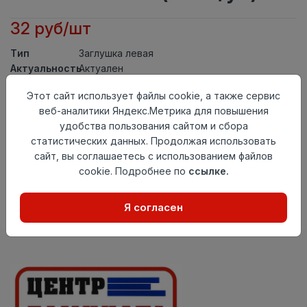
32 руб/шт
Тип
Заглушка левая
Актуальность
Актуален
Материал
ПВХ
Этот сайт использует файлы cookie, а также сервис
Осталось
161 шт
веб-аналитики Яндекс.Метрика для повышения
удобства пользования сайтом и сбора
Добавить в корзину
статистических данных. Продолжая использовать
сайт, вы соглашаетесь с использованием файлов
Внимание! Внешний вид товара может отличаться от
представленного на настоящем сайте. Проверяйте
cookie. Подробнее по
ссылке.
наличие необходимых характеристик и комплектации
в момент приобретения товара.
Я согласен