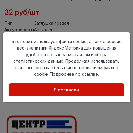
32 руб/шт
Тип
Заглушка правая
Актуальность
Актуален
Материал
ПВХ
Этот сайт использует файлы cookie, а также сервис
Осталось
85 шт
веб-аналитики Яндекс.Метрика для повышения
удобства пользования сайтом и сбора
Добавить в корзину
статистических данных. Продолжая использовать
сайт, вы соглашаетесь с использованием файлов
Внимание! Внешний вид товара может отличаться от
представленного на настоящем сайте. Проверяйте
cookie. Подробнее по
ссылке.
наличие необходимых характеристик и комплектации
в момент приобретения товара.
Я согласен