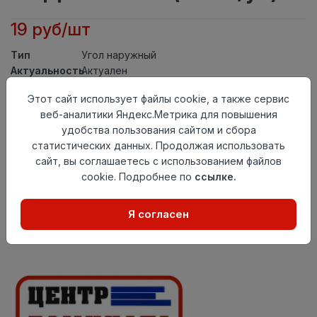
19 руб/шт
Тип
Угол наружный
Актуальность
Актуален
Материал
ПВХ
Этот сайт использует файлы cookie, а также сервис
Осталось
256 шт
веб-аналитики Яндекс.Метрика для повышения
удобства пользования сайтом и сбора
Добавить в корзину
статистических данных. Продолжая использовать
сайт, вы соглашаетесь с использованием файлов
Внимание! Внешний вид товара может отличаться от
представленного на настоящем сайте. Проверяйте
cookie. Подробнее по
ссылке.
наличие необходимых характеристик и комплектации
в момент приобретения товара.
Я согласен