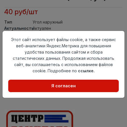
40 руб/шт
Тип
Угол наружный
Актуальность
Актуален
Материал
ПВХ
Этот сайт использует файлы cookie, а также сервис
Осталось
234 шт
веб-аналитики Яндекс.Метрика для повышения
удобства пользования сайтом и сбора
Добавить в корзину
статистических данных. Продолжая использовать
сайт, вы соглашаетесь с использованием файлов
Внимание! Внешний вид товара может отличаться от
представленного на настоящем сайте. Проверяйте
cookie. Подробнее по
ссылке.
наличие необходимых характеристик и комплектации
в момент приобретения товара.
Я согласен