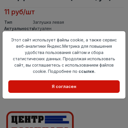
11 руб/шт
Тип
Заглушка левая
Актуальность
Актуален
Материал
ПВХ
Этот сайт использует файлы cookie, а также сервис
Осталось
135 шт
веб-аналитики Яндекс.Метрика для повышения
удобства пользования сайтом и сбора
Добавить в корзину
статистических данных. Продолжая использовать
сайт, вы соглашаетесь с использованием файлов
Внимание! Внешний вид товара может отличаться от
представленного на настоящем сайте. Проверяйте
cookie. Подробнее по
ссылке.
наличие необходимых характеристик и комплектации
в момент приобретения товара.
Я согласен