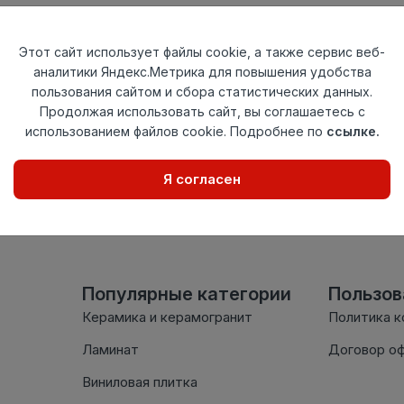
Тип
Угол внутренн
Актуальность
Актуален
Этот сайт использует файлы cookie, а также сервис веб-
Материал
ПВХ
аналитики Яндекс.Метрика для повышения удобства
пользования сайтом и сбора статистических данных.
Осталось
108 шт
Продолжая использовать сайт, вы соглашаетесь с
использованием файлов cookie. Подробнее по
ссылке.
Внимание! Внешний вид т
настоящем сайте. Провер
Я согласен
комплектации в момент п
Популярные категории
Пользо
Керамика и керамогранит
Политика 
Ламинат
Договор о
Виниловая плитка