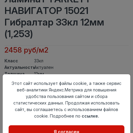
НАВИГАТОР 15021
Гибралтар 33кл 12мм
(1,253)
2458 руб/м2
Класс
33кл
Актуальность
Актуален
Толщина
12мм
Размер
Этот сайт использует файлы cookie, а также сервис
1292×194мм
доски
веб-аналитики Яндекс.Метрика для повышения
Теплый пол
до +27 градусов
удобства пользования сайтом и сбора
Фаска
4V
статистических данных. Продолжая использовать
Замок
TС-Lock
сайт, вы соглашаетесь с использованием файлов
Страна
cookie. Подробнее по
ссылке.
Россия
происхождения
Осталось
162 упак
Я согласен