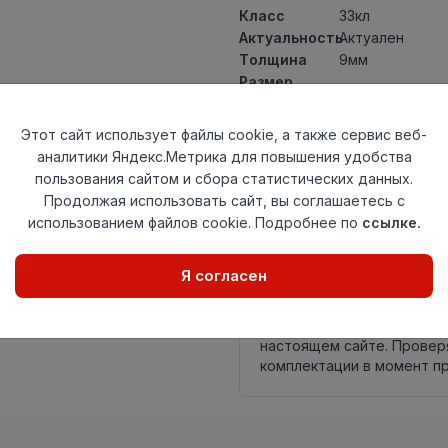
Класс
33кл
Актуальность
Актуален
Толщина
9мм
Размер
1292×194мм
доски
Теплый пол
до +27 градус
Этот сайт использует файлы cookie, а также сервис веб-
Фаска
4V
аналитики Яндекс.Метрика для повышения удобства
Замок
TС-Lock
пользования сайтом и сбора статистических данных.
Страна
Продолжая использовать сайт, вы соглашаетесь с
Россия
происхождения
использованием файлов cookie. Подробнее по
ссылке.
Осталось
40 упак
Я согласен
Внимание! Внешний вид т
настоящем сайте. Провер
комплектации в момент п