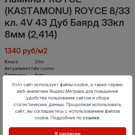
(KASTAMONU) ROYCE 8/33
кл. 4V 43 Дуб Баярд 33кл
8мм (2,414)
1340 руб/м2
Класс
33кл
Актуальность
Актуален
Толщина
8мм
Размер
Этот сайт использует файлы cookie, а также сервис
1380×159мм
доски
веб-аналитики Яндекс.Метрика для повышения
Теплый пол
до +27 градусов
удобства пользования сайтом и сбора
Фаска
4V
статистических данных. Продолжая использовать
Замок
UNICLIC
сайт, вы соглашаетесь с использованием файлов
Страна
cookie. Подробнее по
ссылке.
Россия
происхождения
Осталось
206 упак
Я согласен