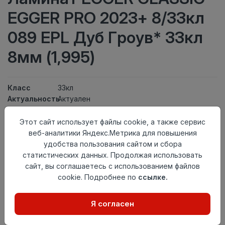
EGGER PRO 2023+ 8/33кл
089 EPL Дуб Гроув* 33кл
8мм (1,995)
Класс
33кл
Актуальность
Актуален
Толщина
8мм
Размер
Этот сайт использует файлы cookie, а также сервис
1292×193мм
доски
веб-аналитики Яндекс.Метрика для повышения
Теплый пол
до +27 градусов
удобства пользования сайтом и сбора
Фаска
Без фаски
статистических данных. Продолжая использовать
Замок
Clic It
сайт, вы соглашаетесь с использованием файлов
Страна
cookie. Подробнее по
ссылке.
Россия
происхождения
Я согласен
Нет в наличии
Внимание! Внешний вид товара может отличаться от