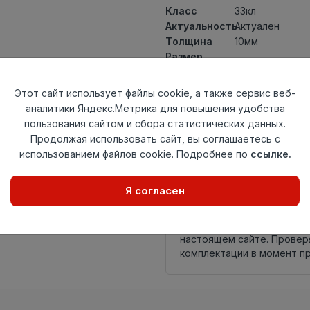
Класс
33кл
Актуальность
Актуален
Толщина
10мм
Размер
1285×158мм
доски
Теплый пол
до +27 градус
Этот сайт использует файлы cookie, а также сервис веб-
Фаска
4V
аналитики Яндекс.Метрика для повышения удобства
Замок
Megaloc
пользования сайтом и сбора статистических данных.
Страна
Продолжая использовать сайт, вы соглашаетесь с
Германия
происхождения
использованием файлов cookie. Подробнее по
ссылке.
Осталось
1 упак
Я согласен
Внимание! Внешний вид т
настоящем сайте. Провер
комплектации в момент п