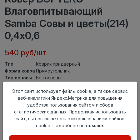
Влаговпитывающий
Samba Совы и цветы(214)
0,4х0,6
540 руб/шт
Тип
Коврик придверный
Форма ковра
Прямоугольник
Тип основы
Без основы
Состав
PES100%
Этот сайт использует файлы cookie, а также сервис
ворса
веб-аналитики Яндекс.Метрика для повышения
Тип ворса
Soft Touch
удобства пользования сайтом и сбора
Класс
21кл
статистических данных. Продолжая использовать
Длина
0,6
сайт, вы соглашаетесь с использованием файлов
Ширина
0,4
cookie. Подробнее по
ссылке.
Страна
Китай
происхождения