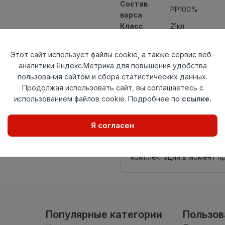
Состав
PP100%
ворса
Класс
21кл
Ширина
0,9
рулона
Этот сайт использует файлы cookie, а также сервис веб-
Актуальность
Актуален
аналитики Яндекс.Метрика для повышения удобства
Вид
Дорожка
пользования сайтом и сбора статистических данных.
ковролина
Продолжая использовать сайт, вы соглашаетесь с
Страна
Китай
использованием файлов cookie. Подробнее по
ссылке.
происхождения
Нет в наличии
Я согласен
Внимание! Внешний вид т
настоящем сайте. Провер
комплектации в момент п
Популярные категории
Пользо