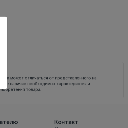
овара может отличаться от представленного на
яйте наличие необходимых характеристик и
риобретения товара.
вателю
Контакт