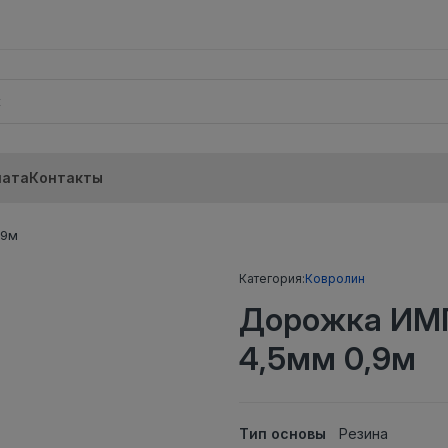
лата
Контакты
,9м
Категория:
Ковролин
Дорожка ИМ
4,5мм 0,9м
Тип основы
Резина