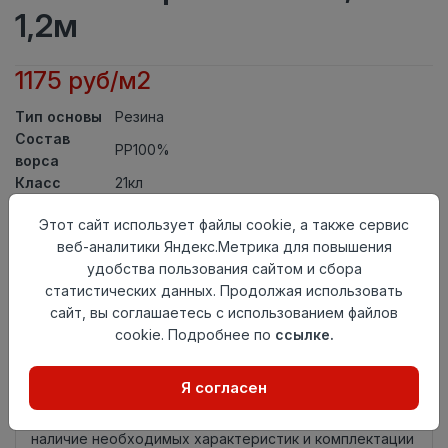
1,2м
1175 руб/м2
Тип основы
Резина
Состав
PP100%
ворса
Класс
21кл
Ширина
1,2
Этот сайт использует файлы cookie, а также сервис
рулона
веб-аналитики Яндекс.Метрика для повышения
Актуальность
Актуален
удобства пользования сайтом и сбора
Вид
Дорожка
статистических данных. Продолжая использовать
ковролина
сайт, вы соглашаетесь с использованием файлов
Страна
Китай
cookie. Подробнее по
ссылке.
происхождения
Нет в наличии
Я согласен
Внимание! Внешний вид товара может отличаться от
представленного на настоящем сайте. Проверяйте
наличие необходимых характеристик и комплектации