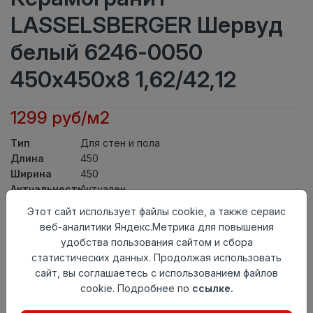
LASSELSBERGER Шервуд
белый 6246-0050
450х450х8 1,62/42,12
1299 руб/м2
Тип
Для стен и пола
Длина
450
Ширина
450
Актуальность
Актуален
Товарная
Этот сайт использует файлы cookie, а также сервис
Керамогранит
группа
веб-аналитики Яндекс.Метрика для повышения
Толщина
8
удобства пользования сайтом и сбора
Поверхность
матовая
статистических данных. Продолжая использовать
Страна
сайт, вы соглашаетесь с использованием файлов
Россия
происхождения
cookie. Подробнее по
ссылке.
Номер
Лесенка 45*45
комплекта