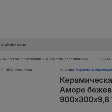
лата
Контакты
ERA/IND Аморе бежевая А GL08A глянцевая 900х300х9,8 1,08/73,44
Категория:
Керамика и керамогра
Керамическа
Аморе бежев
900х300х9,8 