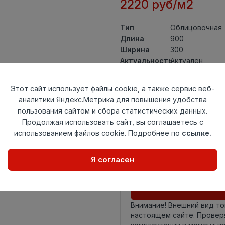
2220 руб/м2
Тип
Облицовочная
Длина
900
Ширина
300
Актуальность
Актуален
Товарная
Керамическая 
группа
Этот сайт использует файлы cookie, а также сервис веб-
Толщина
9,8
аналитики Яндекс.Метрика для повышения удобства
Поверхность
глянцевая
пользования сайтом и сбора статистических данных.
Страна
Индия
Продолжая использовать сайт, вы соглашаетесь с
происхождения
использованием файлов cookie. Подробнее по
ссылке.
Номер
Книга с коллек
комплекта
Я согласен
Осталось
34 упак
Внимание! Внешний вид т
настоящем сайте. Провер