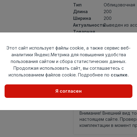
Тип
Облицовочная
Длина
200
Ширина
200
Актуальность
Выведен из ас
Товарная
Керамическая 
группа
Толщина
7
Этот сайт использует файлы cookie, а также сервис веб-
Поверхность
матовая
аналитики Яндекс.Метрика для повышения удобства
Страна
пользования сайтом и сбора статистических данных.
Россия
происхождения
Продолжая использовать сайт, вы соглашаетесь с
Номер
использованием файлов cookie. Подробнее по
ссылке.
Книга с коллек
комплекта
Я согласен
Осталось
42 упак
Внимание! Внешний вид т
настоящем сайте. Провер
комплектации в момент п