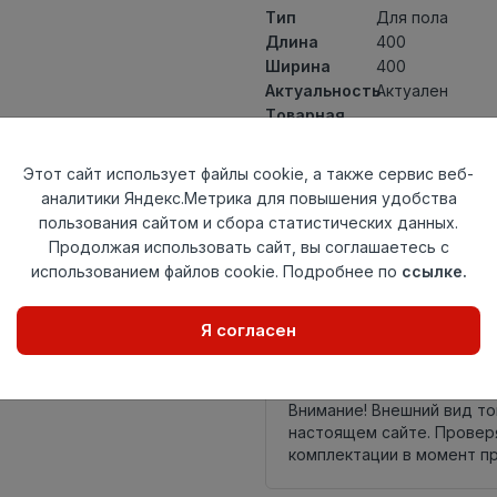
Тип
Для пола
Длина
400
Ширина
400
Актуальность
Актуален
Товарная
Керамическая 
группа
Толщина
9
Этот сайт использует файлы cookie, а также сервис веб-
Поверхность
матовая
аналитики Яндекс.Метрика для повышения удобства
Страна
пользования сайтом и сбора статистических данных.
Россия
происхождения
Продолжая использовать сайт, вы соглашаетесь с
Номер
использованием файлов cookie. Подробнее по
ссылке.
Неколлекционн
комплекта
Я согласен
Осталось
57 упак
Внимание! Внешний вид т
настоящем сайте. Провер
комплектации в момент п