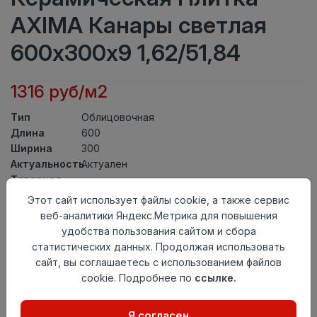
AXIMA Канары светлая
600х300х9 1,62/51,84
1316 руб/м2
Тип
Облицовочная
Длина
600
Ширина
300
Актуальность
Актуален
Товарная
Керамическая Плитка
группа
Этот сайт использует файлы cookie, а также сервис
Толщина
9
веб-аналитики Яндекс.Метрика для повышения
Поверхность
матовая
удобства пользования сайтом и сбора
Страна
статистических данных. Продолжая использовать
Россия
происхождения
сайт, вы соглашаетесь с использованием файлов
Номер
cookie. Подробнее по
ссылке.
Книга с коллекциями
комплекта
Я согласен
Осталось
47 упак