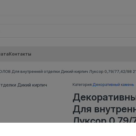
лата
Контакты
ЛОВ Для внутренней отделки Дикий кирпич Луксор 0,79/77,42/98 2
Категория:
Декоративный камень
Декоративн
Для внутрен
Луксор 0,79/