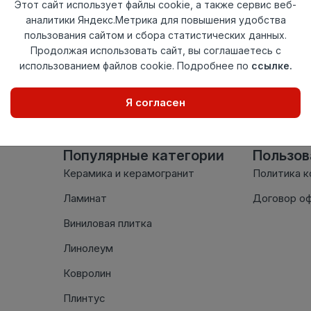
Этот сайт использует файлы cookie, а также сервис веб-
аналитики Яндекс.Метрика для повышения удобства
Нет в наличии
пользования сайтом и сбора статистических данных.
Внимание! Внешний вид т
Продолжая использовать сайт, вы соглашаетесь с
настоящем сайте. Провер
использованием файлов cookie. Подробнее по
ссылке.
комплектации в момент п
Я согласен
Популярные категории
Пользо
Керамика и керамогранит
Политика 
Ламинат
Договор о
Виниловая плитка
Линолеум
Ковролин
Плинтус